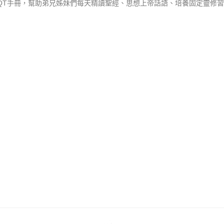
QT手冊，幫助弟兄姊妹們每天精讀聖經、思想上帝話語、培養固定靈修