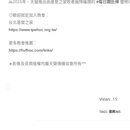
🙏2015年，天聲推出由基督之家牧者團隊編撰的
#每日親近神​
靈修
🙂歡迎就近加入教會：
台北基督之家
https://www.tpehoc.org.tw/
更多教會推薦：
https://hvfhoc.com/links/
☀️影像及音樂版權均屬天聲傳播協會所有***
Views: 15
恩典365 2023年3月份
TAGS
:
恩典365
點擊觀看