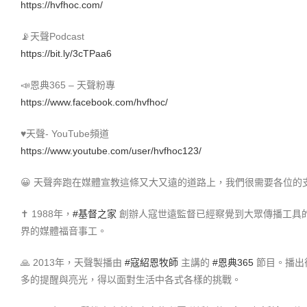
https://hvfhoc.com/
📡天聲Podcast
https://bit.ly/3cTPaa6
📣恩典365 – 天聲粉專
https://www.facebook.com/hvfhoc/
♥天聲- YouTube頻道
https://www.youtube.com/user/hvfhoc123/
😀 天聲奔跑在媒體宣教這條又大又遠的道路上，我們很需要各位
✝ 1988年，
#基督之家​
創辦人寇世遠監督已經察覺到大眾傳播工具
界的媒體福音事工。
🙏 2013年，天聲製播由
#寇紹恩牧師​
主講的
#恩典365​
節目。播出
多的提醒與亮光，得以面對生活中各式各樣的挑戰。