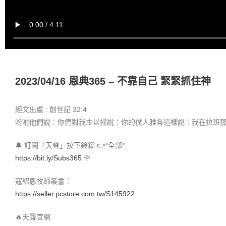
2023/04/16 恩典365 – 不靠自己 緊緊抓住神
經文出處 : 創世記 32:4
吩咐他們說：你們對我主以掃說：你的僕人雅各這樣說：我在拉班
🔔 訂閱「天聲」按下鈴鐺 👉*全部*
https://bit.ly/Subs365
🌹
寇紹恩牧師叢書：
https://seller.pcstore.com.tw/S145922…
🔥天聲官網