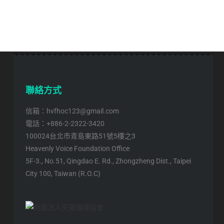
聯絡方式
信箱：hvfhoc123@gmail.com
電話：+886-2-2322-3420
100024台北市青島東路51號5樓之3
Heavenly Voice Foundation Office
5F-3., No.51, Qingdao E. Rd., Zhongzheng Dist., Taipei
City 100, Taiwan (R.O.C)