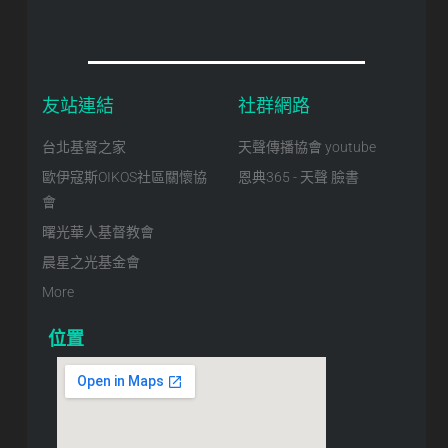
友站連結
社群網路
台北基督之家
天聲傳播協會 youtube
歐伊寇斯OIKOS社區關懷協
恩典365 - 天聲 臉書
會
曙光華人基督教會
晨星之光基金會
More
位置