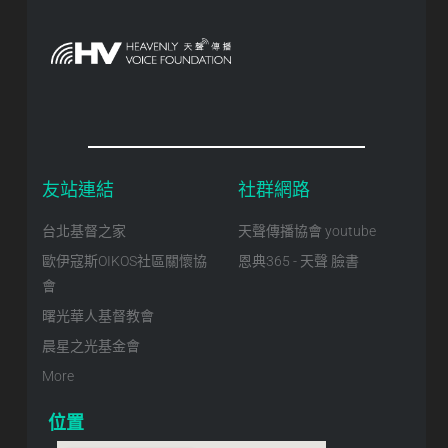
友站連結
社群網路
台北基督之家
天聲傳播協會 youtube
歐伊寇斯OIKOS社區關懷協
恩典365 - 天聲 臉書
會
曙光華人基督教會
晨星之光基金會
More
位置