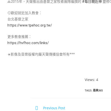
🙏2015年，天聲推出由基督之家牧者團隊編撰的
#每日親近神​
靈修
🙂歡迎就近加入教會：
台北基督之家
https://www.tpehoc.org.tw/
更多教會推薦：
https://hvfhoc.com/links/
☀️影像及音樂版權均屬天聲傳播協會所有***
Views: 4
TAGS
:
恩典365
Previous Post