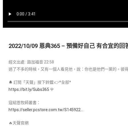
2022/10/09 恩典365 – 預備好自己 有合宜的回
經文出處 : 路加福音 22:58
過了不多的時候，又有一個人看見他，說：你也是他們一黨的。彼
🔔 訂閱「天聲」按下鈴鐺 👉*全部*
https://bit.ly/Subs365
🌹
寇紹恩牧師叢書：
https://seller.pcstore.com.tw/S145922…
🔥天聲官網