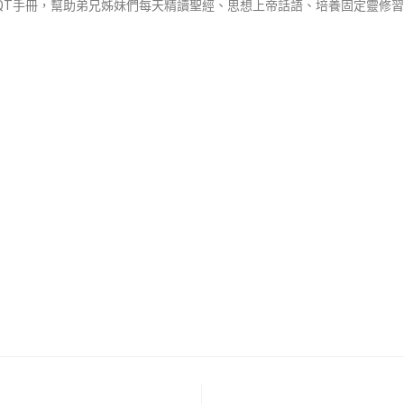
QT手冊，幫助弟兄姊妹們每天精讀聖經、思想上帝話語、培養固定靈修