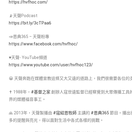
https://hvfhoc.com/
📡天聲Podcast
https://bit.ly/3cTPaa6
📣恩典365 – 天聲粉專
https://www.facebook.com/hvfhoc/
♥天聲- YouTube頻道
https://www.youtube.com/user/hvfhoc123/
😀 天聲奔跑在媒體宣教這條又大又遠的道路上，我們很需要各位
✝ 1988年，
#基督之家​
創辦人寇世遠監督已經察覺到大眾傳播工具
界的媒體福音事工。
🙏 2013年，天聲製播由
#寇紹恩牧師​
主講的
#恩典365​
節目。播出
多的提醒與亮光，得以面對生活中各式各樣的挑戰。