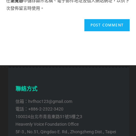
在
瀏覽器
中儲存顯示名稱、電子郵件地址及個人網站網址，以供下
次發佈留言時使用。
聯絡方式
信箱：hvfhoc123@gmail.com
電話：+886-2-2322-3420
100024台北市青島東路51號5樓之3
Heavenly Voice Foundation Office
5F-3., No.51, Qingdao E. Rd., Zhongzheng Dist., Taipei