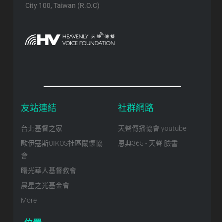
City 100, Taiwan (R.O.C)
友站連結
社群網路
台北基督之家
天聲傳播協會 youtube
歐伊寇斯OIKOS社區關懷協
恩典365 - 天聲 臉書
會
曙光華人基督教會
晨星之光基金會
More