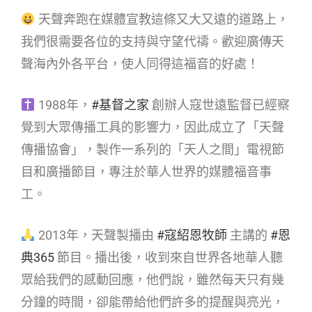
天聲奔跑在媒體宣教這條又大又遠的道路上，
我們很需要各位的支持與守望代禱。歡迎廣傳天
聲海內外各平台，使人同得這福音的好處！
1988年，
#基督之家
創辦人寇世遠監督已經察
覺到大眾傳播工具的影響力，因此成立了「天聲
傳播協會」，製作一系列的「天人之間」電視節
目和廣播節目，專注於華人世界的媒體福音事
工。
2013年，天聲製播由
#寇紹恩牧師
主講的
#恩
典365
節目。播出後，收到來自世界各地華人聽
眾給我們的感動回應，他們說，雖然每天只有幾
分鐘的時間，卻能帶給他們許多的提醒與亮光，