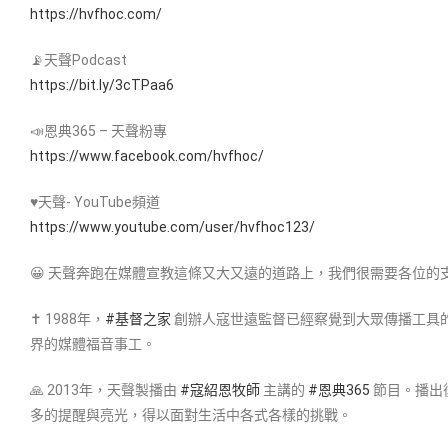
https://hvfhoc.com/
📡天聲Podcast
https://bit.ly/3cTPaa6
📣恩典365 – 天聲粉專
https://www.facebook.com/hvfhoc/
♥天聲- YouTube頻道
https://www.youtube.com/user/hvfhoc123/
😀 天聲奔跑在媒體宣教這條又大又遠的道路上，我們很需要各位
✝ 1988年，
#基督之家​
創辦人寇世遠監督已經察覺到大眾傳播工具
界的媒體福音事工。
🙏 2013年，天聲製播由
#寇紹恩牧師​
主講的
#恩典365​
節目。播出
多的提醒與亮光，得以面對生活中各式各樣的挑戰。