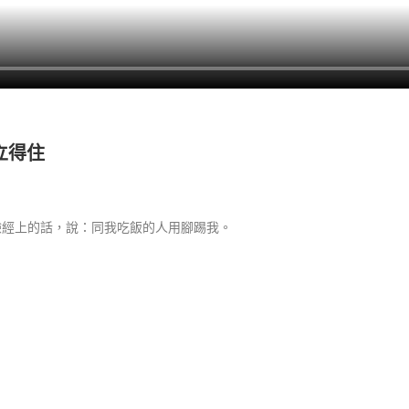
站立得住
驗經上的話，說：同我吃飯的人用腳踢我。