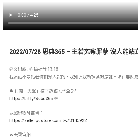
2022/07/28 恩典365 – 主若究察罪孽 沒人能
經文出處 : 約輸福音 13:18
我這話不是指著你們眾人說的，我知道我所揀選的是誰。現在要應
🔔 訂閱「天聲」按下鈴鐺 👉*全部*
https://bit.ly/Subs365
🌹
寇紹恩牧師叢書：
https://seller.pcstore.com.tw/S145922…
🔥天聲官網