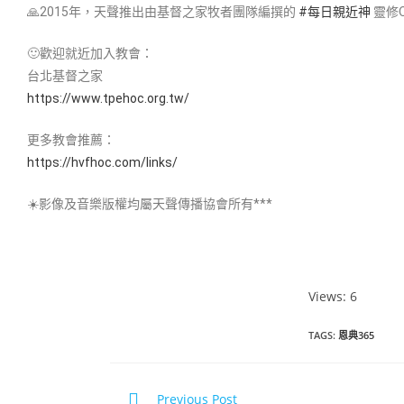
🙏2015年，天聲推出由基督之家牧者團隊編撰的
#每日親近神​
靈修
🙂歡迎就近加入教會：
台北基督之家
https://www.tpehoc.org.tw/
更多教會推薦：
https://hvfhoc.com/links/
☀️影像及音樂版權均屬天聲傳播協會所有***
Views: 6
TAGS
:
恩典365
Previous Post