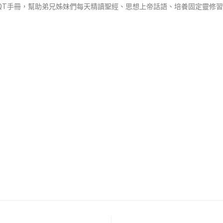
QT手冊，幫助弟兄姊妹們每天精讀聖經、思想上帝話語、培養固定靈修