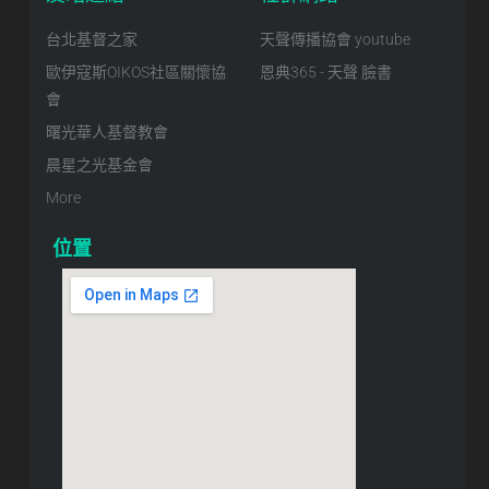
台北基督之家
天聲傳播協會 youtube
歐伊寇斯OIKOS社區關懷協
恩典365 - 天聲 臉書
會
曙光華人基督教會
晨星之光基金會
More
位置