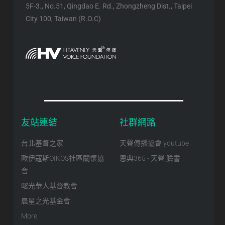
5F-3., No.51, Qingdao E. Rd., Zhongzheng Dist., Taipei
City 100, Taiwan (R.O.C)
友站連結
社群網路
台北基督之家
天聲傳播協會 youtube
歐伊寇斯OIKOS社區關懷協
恩典365 - 天聲 臉書
會
曙光華人基督教會
晨星之光基金會
More