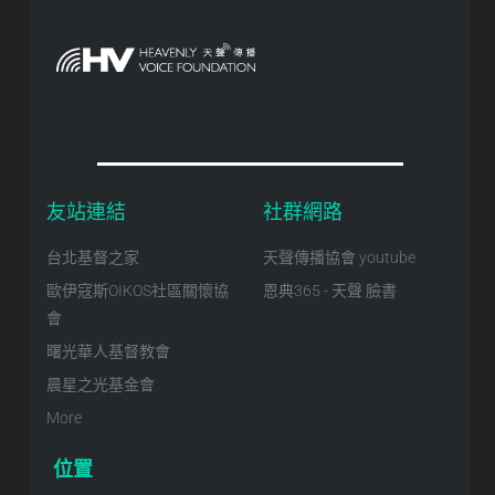
友站連結
社群網路
台北基督之家
天聲傳播協會 youtube
歐伊寇斯OIKOS社區關懷協
恩典365 - 天聲 臉書
會
曙光華人基督教會
晨星之光基金會
More
位置