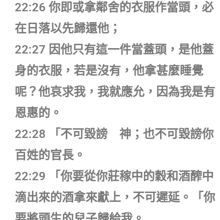
22:26 你即或拿鄰舍的衣服作當頭，必
在日落以先歸還他；
22:27 因他只有這一件當蓋頭，是他蓋
身的衣服，若是沒有，他拿甚麼睡覺
呢？他哀求我，我就應允，因為我是有
恩惠的。
22:28 「不可毀謗 神；也不可毀謗你
百姓的官長。
22:29 「你要從你莊稼中的穀和酒醡中
滴出來的酒拿來獻上，不可遲延。「你
要將頭生的兒子歸給我。