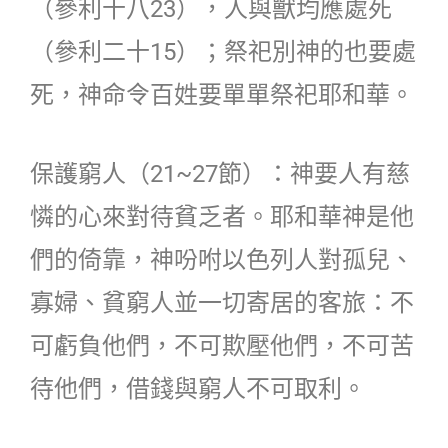
（參利十八23），人與獸均應處死
（參利二十15）；祭祀別神的也要處
死，神命令百姓要單單祭祀耶和華。
保護窮人（21~27節）：神要人有慈
憐的心來對待貧乏者。耶和華神是他
們的倚靠，神吩咐以色列人對孤兒、
寡婦、貧窮人並一切寄居的客旅：不
可虧負他們，不可欺壓他們，不可苦
待他們，借錢與窮人不可取利。