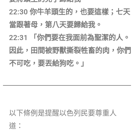
22:30 你牛羊頭生的，也要這樣；七天
當跟著母，第八天要歸給我。
22:31 「你們要在我面前為聖潔的人。
因此，田間被野獸撕裂牲畜的肉，你們
不可吃，要丟給狗吃。」
以下條例是提醒以色列民要尊重人
道：