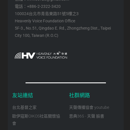
電話：+886-2-2322-3420
100024台北市青島東路51號5樓之3
Heavenly Voice Foundation Office
5F-3., No.51, Qingdao E. Rd., Zhongzheng Dist., Taipei
City 100, Taiwan (R.O.C)
友站連結
社群網路
台北基督之家
天聲傳播協會 youtube
歐伊寇斯OIKOS社區關懷協
恩典365 - 天聲 臉書
會