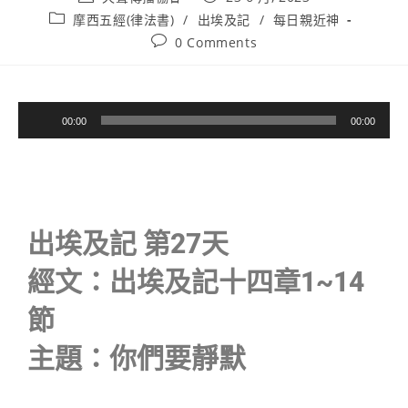
摩西五經(律法書)
/
出埃及記
/
每日親近神
0 Comments
音
00:00
00:00
訊
播
放
器
出埃及記 第27天
經文：出埃及記十四章1~14
節
主題：你們要靜默