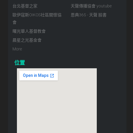
台北基督之家
天聲傳播協會 youtube
歐伊寇斯OIKOS社區關懷協
恩典365 - 天聲 臉書
會
曙光華人基督教會
晨星之光基金會
More
位置