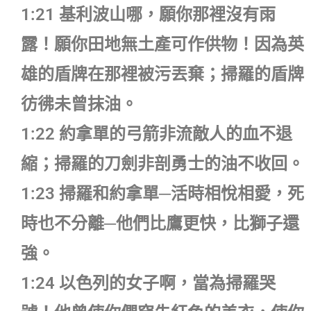
1:21 基利波山哪，願你那裡沒有雨
露！願你田地無土產可作供物！因為英
雄的盾牌在那裡被污丟棄；掃羅的盾牌
彷彿未曾抹油。
1:22 約拿單的弓箭非流敵人的血不退
縮；掃羅的刀劍非剖勇士的油不收回。
1:23 掃羅和約拿單─活時相悅相愛，死
時也不分離─他們比鷹更快，比獅子還
強。
1:24 以色列的女子啊，當為掃羅哭