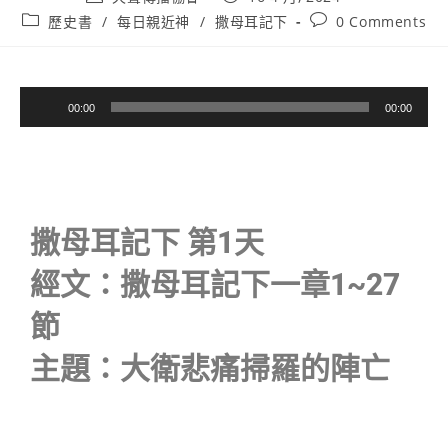
歷史書
/
每日親近神
/
撒母耳記下
0 Comments
音
00:00
00:00
訊
播
放
器
撒母耳記下 第1天
經文：撒母耳記下一章1~27
節
主題：大衛悲痛掃羅的陣亡