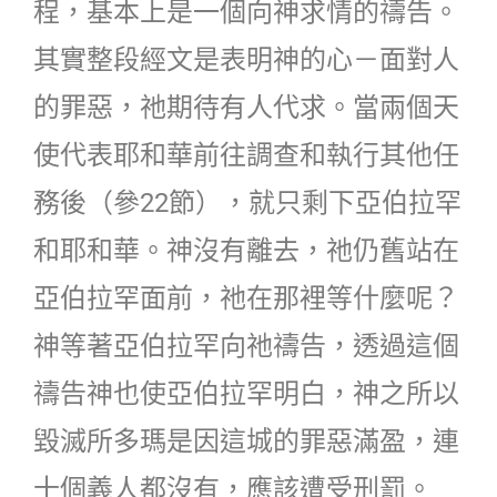
程，基本上是一個向神求情的禱告。
其實整段經文是表明神的心－面對人
的罪惡，祂期待有人代求。當兩個天
使代表耶和華前往調查和執行其他任
務後（參22節），就只剩下亞伯拉罕
和耶和華。神沒有離去，祂仍舊站在
亞伯拉罕面前，祂在那裡等什麼呢？
神等著亞伯拉罕向祂禱告，透過這個
禱告神也使亞伯拉罕明白，神之所以
毀滅所多瑪是因這城的罪惡滿盈，連
十個義人都沒有，應該遭受刑罰。