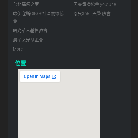
台北基督之家
天聲傳播協會 youtube
歐伊寇斯OIKOS社區關懷協
恩典365 - 天聲 臉書
會
曙光華人基督教會
晨星之光基金會
More
位置