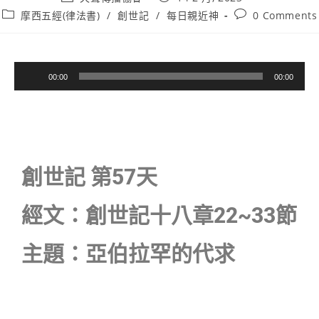
摩西五經(律法書)
/
創世記
/
每日親近神
0 Comments
音
00:00
00:00
訊
播
放
器
創世記 第57天
經文：創世記十八章22~33節
主題：亞伯拉罕的代求