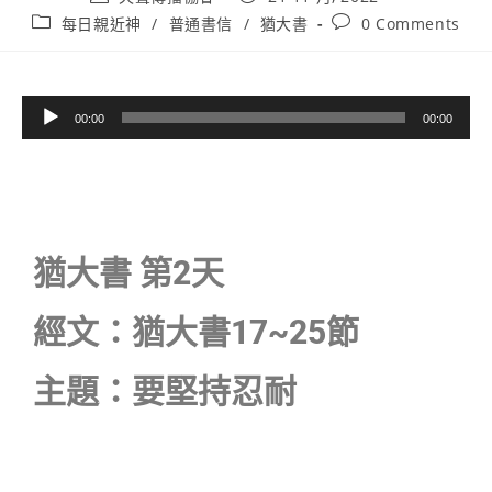
每日親近神
/
普通書信
/
猶大書
0 Comments
音
00:00
00:00
訊
播
放
器
猶大書 第2天
經文：猶大書17~25節
主題：要堅持忍耐