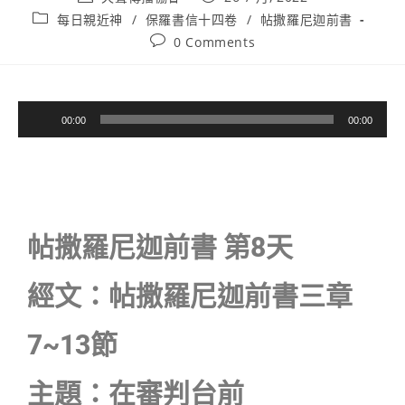
每日親近神
/
保羅書信十四卷
/
帖撒羅尼迦前書
0 Comments
音
00:00
00:00
訊
播
放
器
帖撒羅尼迦前書 第8天
經文：帖撒羅尼迦前書三章
7~13節
主題：在審判台前