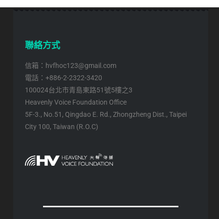
聯絡方式
信箱：hvfhoc123@gmail.com
電話：+886-2-2322-3420
100024台北市青島東路51號5樓之3
Heavenly Voice Foundation Office
5F-3., No.51, Qingdao E. Rd., Zhongzheng Dist., Taipei
City 100, Taiwan (R.O.C)