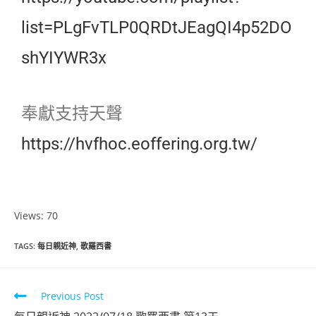
list=PLgFvTLP0QRDtJEagQI4p52DO
shYIYWR3x
奉獻支持天聲
https://hvfhoc.eoffering.org.tw/
Views: 70
TAGS
:
每日親近神
,
歌羅西書
Previous Post