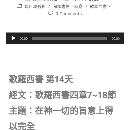
每日親近神
/
保羅書信十四卷
/
歌羅西書
0 Comments
音
00:00
00:00
訊
播
放
器
歌羅西書 第14天
經文：歌羅西書四章7~18節
主題：在神一切的旨意上得
以完全