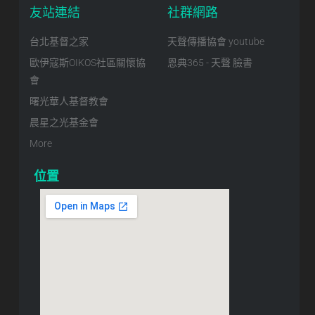
友站連結
社群網路
台北基督之家
天聲傳播協會 youtube
歐伊寇斯OIKOS社區關懷協
恩典365 - 天聲 臉書
會
曙光華人基督教會
晨星之光基金會
More
位置