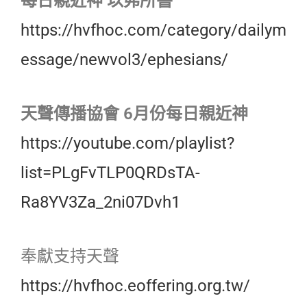
每日親近神 以弗所書
https://hvfhoc.com/category/dailym
essage/newvol3/ephesians/
天聲傳播協會 6月份每日親近神
https://youtube.com/playlist?
list=PLgFvTLP0QRDsTA-
Ra8YV3Za_2ni07Dvh1
奉獻支持天聲
https://hvfhoc.eoffering.org.tw/