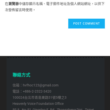
在
瀏覽器
中儲存顯示名稱、電子郵件地址及個人網站網址，以供下
次發佈留言時使用。
聯絡方式
信箱：hvfhoc123@gmail.com
電話：+886-2-2322-3420
100024台北市青島東路51號5樓之3
Heavenly Voice Foundation Office
5F-3., No.51, Qingdao E. Rd., Zhongzheng Dist., Taipei