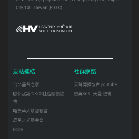
City 100, Taiwan (R.O.C)
友站連結
社群網路
台北基督之家
天聲傳播協會 youtube
歐伊寇斯OIKOS社區關懷協
恩典365 - 天聲 臉書
會
曙光華人基督教會
晨星之光基金會
More