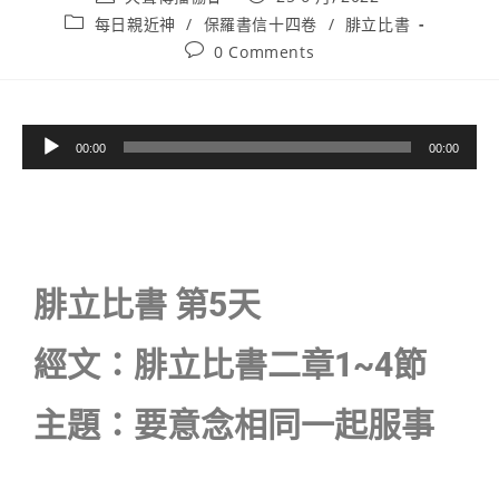
每日親近神
/
保羅書信十四卷
/
腓立比書
0 Comments
音
00:00
00:00
訊
播
放
器
腓立比書 第5天
經文：腓立比書二章1~4節
主題：要意念相同一起服事