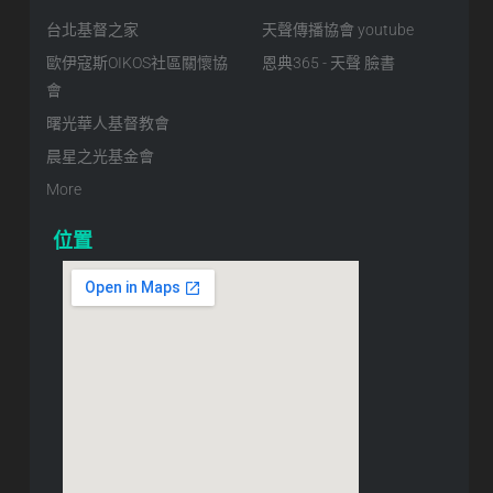
台北基督之家
天聲傳播協會 youtube
歐伊寇斯OIKOS社區關懷協
恩典365 - 天聲 臉書
會
曙光華人基督教會
晨星之光基金會
More
位置