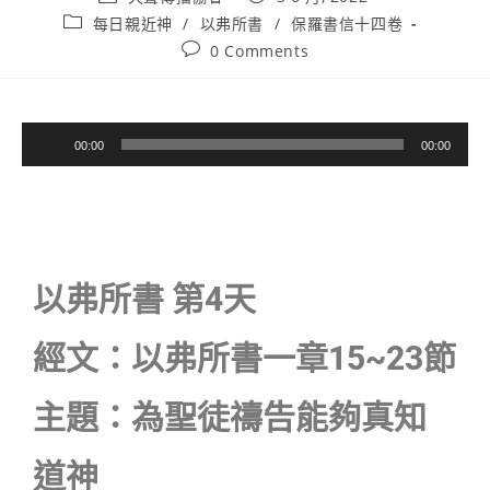
每日親近神
/
以弗所書
/
保羅書信十四卷
0 Comments
音
00:00
00:00
訊
播
放
器
以弗所書 第4天
經文：以弗所書一章15~23節
主題：為聖徒禱告能夠真知
道神