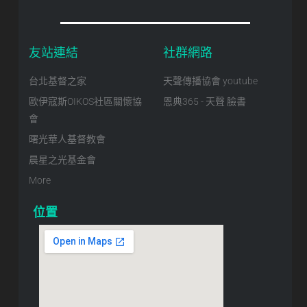
友站連結
社群網路
台北基督之家
天聲傳播協會 youtube
歐伊寇斯OIKOS社區關懷協
恩典365 - 天聲 臉書
會
曙光華人基督教會
晨星之光基金會
More
位置