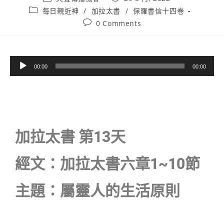
每日親近神
/
加拉太書
/
保羅書信十四卷
0 Comments
音
00:00
00:00
訊
播
放
器
加拉太書 第13天
經文：加拉太書六章1~10節
主題：屬靈人的生活原則