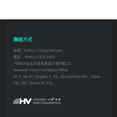
聯絡方式
信箱：hvfhoc123@gmail.com
電話：+886-2-2322-3420
100024台北市青島東路51號5樓之3
Heavenly Voice Foundation Office
5F-3., No.51, Qingdao E. Rd., Zhongzheng Dist., Taipei
City 100, Taiwan (R.O.C)