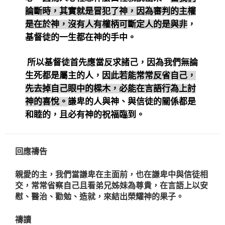
論斷時，其實就是冒犯了神，因為審判的主權
是在於神，沒有人有權柄可斷定人的是與非
，
基督徒的一生都在神的手中。
所以基督徒首先應當反求諸己，因為我們無論
生死都是屬主的人，
因此
若能常常反省自己，
先去掉自己眼中的樑木，必能在言語行為上討
神的喜悅。
謙卑的人與神、與信徒的關係都是
和睦的，且必有神的祝福臨到。
回應禱告
親愛的主，我們當謙卑在主面前，也在謙卑中與信徒相
交，常常省察自己且看弟兄姊妹為尊貴，在言語上以安
慰、醫治、勸勉、造就，來結出榮耀神的果子。
禱讀