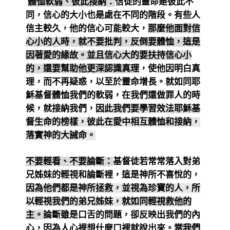
體恤軟弱、彼此接納：
信徒的靈命
是
彼此不
同，信心的大小也
是
處在不同的階段。有些人
信主較久，他的信心可能較大，
那麼他面對信
心小的人時，就不要批判，反倒要體恤，這是
因著愛的緣故。並且信心大的要扶持信心小
的，還要幫助他更深認識真理
，使他因明白真
理，而不再疑惑，以至於靈命增長。就如同耶
穌基督體恤我們的軟弱，在我們還做罪人的時
候，就接納我們，
因此我們要學習效法耶穌基
督生命的榜樣，彼此在愛中相互體恤和接納，
落實神的大誡命。
不要輕看、不要論斷：
基督徒若常常落入對弟
兄姊妹的輕視和論斷裡，這是神所不喜悅的，
因為他們都是神所拯救，並視為珍寶的人，所
以輕視我們的弟兄姊妹，就如同
輕視救他的
主。
論斷雖是口舌的問題，卻反映出我們的內
心，因為人心裡想什麼口裡就說出來。
當我們