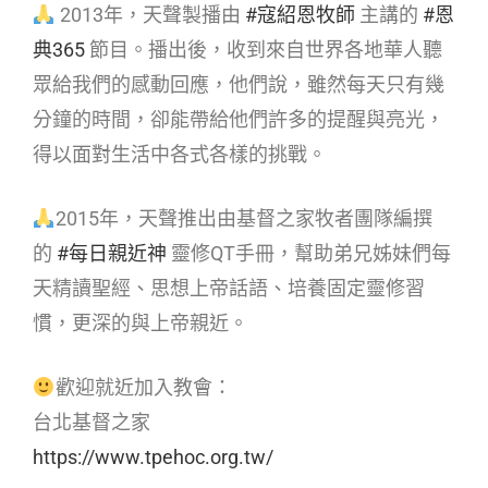
2013年，天聲製播由
#寇紹恩牧師
主講的
#恩
典365
節目。播出後，收到來自世界各地華人聽
眾給我們的感動回應，他們說，雖然每天只有幾
分鐘的時間，卻能帶給他們許多的提醒與亮光，
得以面對生活中各式各樣的挑戰。
2015年，天聲推出由基督之家牧者團隊編撰
的
#每日親近神
靈修QT手冊，幫助弟兄姊妹們每
天精讀聖經、思想上帝話語、培養固定靈修習
慣，更深的與上帝親近。
歡迎就近加入教會：
台北基督之家
https://www.tpehoc.org.tw/