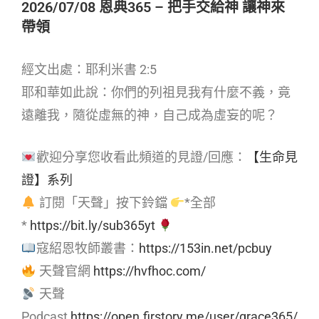
2026/07/08 恩典365 – 把手交給神 讓神來
帶領
經文出處：耶利米書 2:5
耶和華如此說：你們的列祖見我有什麼不義，竟
遠離我，隨從虛無的神，自己成為虛妄的呢？
歡迎分享您收看此頻道的見證/回應：
【生命見
證】系列
訂閱「天聲」按下鈴鐺
*全部
*
https://bit.ly/sub365yt
寇紹恩牧師叢書：
https://153in.net/pcbuy
天聲官網
https://hvfhoc.com/
天聲
Podcast
https://open.firstory.me/user/grace365/