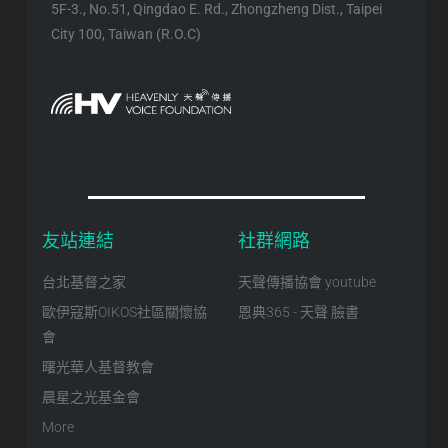
5F-3., No.51, Qingdao E. Rd., Zhongzheng Dist., Taipei
City 100, Taiwan (R.O.C)
友站連結
社群網路
台北基督之家
天聲傳播協會 youtube
歐伊寇斯OIKOS社區關懷協
恩典365 - 天聲 臉書
會
曙光華人基督教會
晨星之光基金會
More