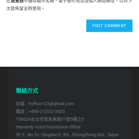
在
瀏覽器
中儲存顯示名稱、電子郵件地址及個人網站網址，以供下
次發佈留言時使用。
聯絡方式
信箱：hvfhoc123@gmail.com
電話：+886-2-2322-3420
100024台北市青島東路51號5樓之3
Heavenly Voice Foundation Office
5F-3., No.51, Qingdao E. Rd., Zhongzheng Dist., Taipei