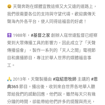
天聲奔跑在媒體宣教這條又大又遠的道路上，
我們很需要各位的支持與守望代禱。歡迎廣傳天
聲海內外各平台，使人同得這福音的好處！
1988年，
#基督之家
創辦人寇世遠監督已經察
覺到大眾傳播工具的影響力，因此成立了「天聲
傳播協會」，製作一系列的「天人之間」電視節
目和廣播節目，專注於華人世界的媒體福音事
工。
2013年，天聲製播由
#寇紹恩牧師
主講的
#恩
典365
節目。播出後，收到來自世界各地華人聽
眾給我們的感動回應，他們說，雖然每天只有幾
分鐘的時間，卻能帶給他們許多的提醒與亮光，