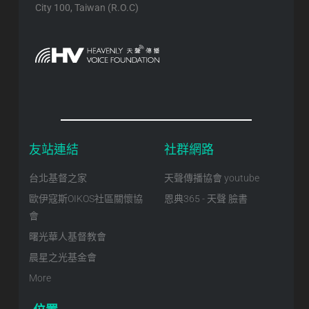
City 100, Taiwan (R.O.C)
友站連結
社群網路
台北基督之家
天聲傳播協會 youtube
歐伊寇斯OIKOS社區關懷協
恩典365 - 天聲 臉書
會
曙光華人基督教會
晨星之光基金會
More