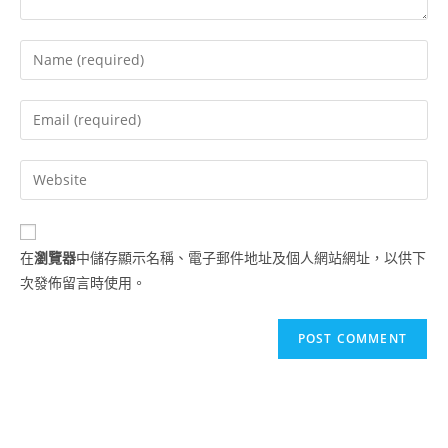
Enter
your
name
Enter
or
your
username
email
Enter
to
address
your
comment
to
website
comment
URL
在
瀏覽器
中儲存顯示名稱、電子郵件地址及個人網站網址，以供下
(optional)
次發佈留言時使用。