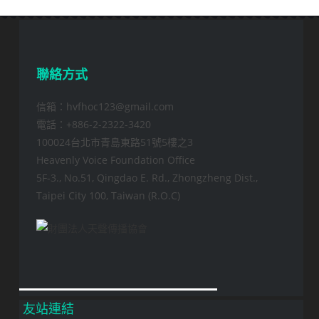
聯絡方式
信箱：hvfhoc123@gmail.com
電話：+886-2-2322-3420
100024台北市青島東路51號5樓之3
Heavenly Voice Foundation Office
5F-3., No.51, Qingdao E. Rd., Zhongzheng Dist.,
Taipei City 100, Taiwan (R.O.C)
友站連結