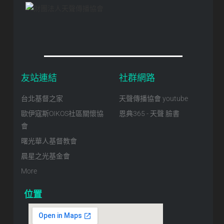
友站連結
社群網路
台北基督之家
天聲傳播協會 youtube
歐伊寇斯OIKOS社區關懷協
恩典365 - 天聲 臉書
會
曙光華人基督教會
晨星之光基金會
More
位置