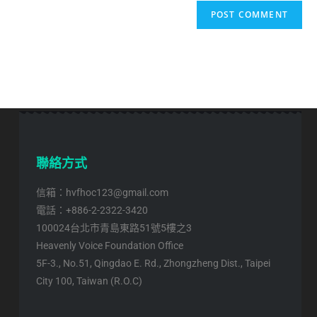
聯絡方式
信箱：hvfhoc123@gmail.com
電話：+886-2-2322-3420
100024台北市青島東路51號5樓之3
Heavenly Voice Foundation Office
5F-3., No.51, Qingdao E. Rd., Zhongzheng Dist., Taipei
City 100, Taiwan (R.O.C)