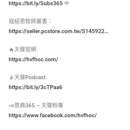
https://bit.ly/Subs365
🌹
寇紹恩牧師叢書：
https://seller.pcstore.com.tw/S145922…
🔥天聲官網
https://hvfhoc.com/
📡天聲Podcast
https://bit.ly/3cTPaa6
📣恩典365 – 天聲粉專
https://www.facebook.com/hvfhoc/