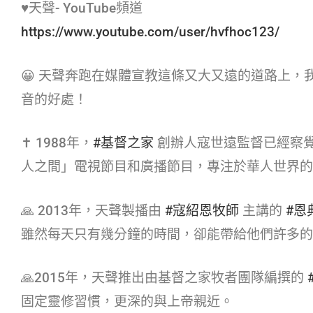
♥天聲- YouTube頻道
https://www.youtube.com/user/hvfhoc123/
😀 天聲奔跑在媒體宣教這條又大又遠的道路上
音的好處！
✝ 1988年，
#基督之家​
創辦人寇世遠監督已經察
人之間」電視節目和廣播節目，專注於華人世界的
🙏 2013年，天聲製播由
#寇紹恩牧師​
主講的
#恩典
雖然每天只有幾分鐘的時間，卻能帶給他們許多的
🙏2015年，天聲推出由基督之家牧者團隊編撰的
固定靈修習慣，更深的與上帝親近。