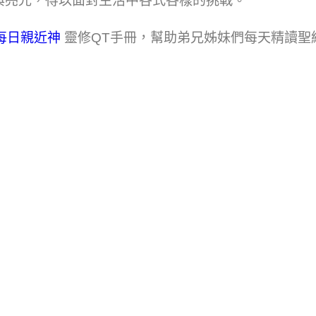
與亮光，得以面對生活中各式各樣的挑戰。
每日親近神​
靈修QT手冊，幫助弟兄姊妹們每天精讀聖