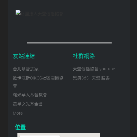
友站連結
社群網路
台北基督之家
天聲傳播協會 youtube
歐伊寇斯OIKOS社區關懷協
恩典365 - 天聲 臉書
會
曙光華人基督教會
晨星之光基金會
More
位置