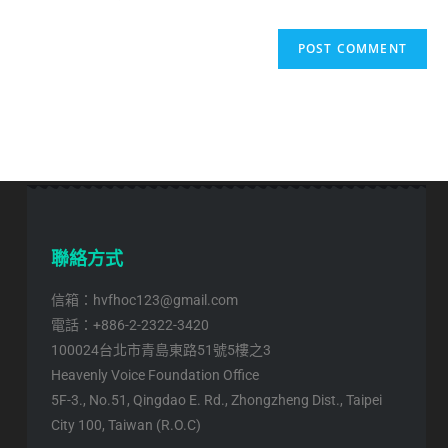
聯絡方式
信箱：hvfhoc123@gmail.com
電話：+886-2-2322-3420
100024台北市青島東路51號5樓之3
Heavenly Voice Foundation Office
5F-3., No.51, Qingdao E. Rd., Zhongzheng Dist., Taipei
City 100, Taiwan (R.O.C)