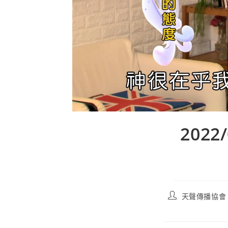
202
天聲傳播協會