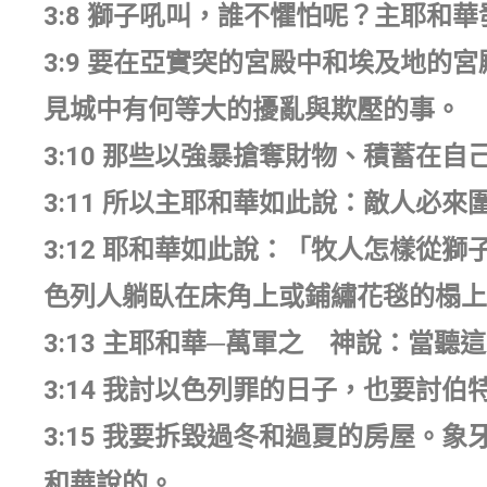
3:8 獅子吼叫，誰不懼怕呢？主耶和
3:9 要在亞實突的宮殿中和埃及地的
見城中有何等大的擾亂與欺壓的事。
3:10 那些以強暴搶奪財物、積蓄在
3:11 所以主耶和華如此說：敵人必
3:12 耶和華如此說：「牧人怎樣從
色列人躺臥在床角上或鋪繡花毯的榻上
3:13 主耶和華─萬軍之 神說：當聽
3:14 我討以色列罪的日子，也要討
3:15 我要拆毀過冬和過夏的房屋。
和華說的。