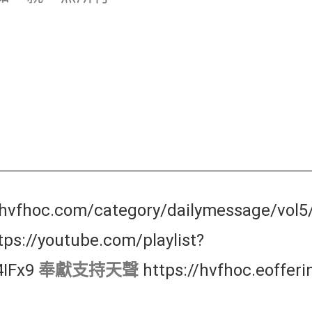
/hvfhoc.com/category/dailymessage/vol
tps://youtube.com/playlist?
IFx9
奉獻支持天聲
https://hvfhoc.eofferi