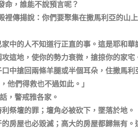
華發命，誰能不說預言呢？
宮殿裡傳揚說：你們要聚集在撒馬利亞的山
自己家中的人不知道行正直的事。這是耶和華
來圍攻這地，使你的勢力衰微，搶掠你的家宅
獅子口中搶回兩條羊腿或半個耳朵，住撒馬利
，他們得救也不過如此。」
這話，警戒雅各家。
伯特利祭壇的罪；壇角必被砍下，墜落於地。
象牙的房屋也必毀滅；高大的房屋都歸無有。