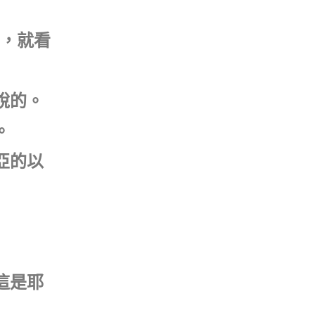
上，就看
說的。
。
亞的以
這是耶