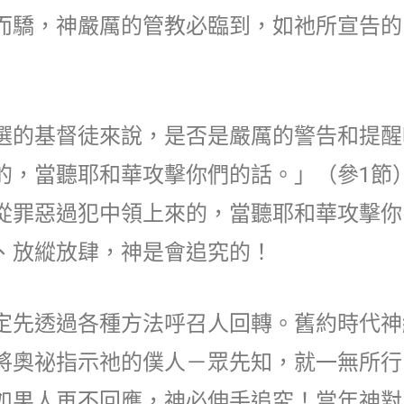
而驕，神嚴厲的管教必臨到，如祂所宣告的
選的基督徒來說，是否是嚴厲的警告和提醒
的，當聽耶和華攻擊你們的話。」（參1節
從罪惡過犯中領上來的，當聽耶和華攻擊你
、放縱放肆，神是會追究的！
定先透過各種方法呼召人回轉。舊約時代神
將奧祕指示祂的僕人－眾先知，就一無所行
如果人再不回應，神必伸手追究！當年神對