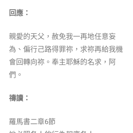
回應：
親愛的天父，赦免我一再地任意妄
為、偏行己路得罪祢，求祢再給我機
會回轉向祢。奉主耶穌的名求，阿
們。
禱讀：
羅馬書二章6節