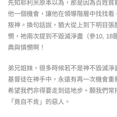
先知耶利米原本以為，那是因為百姓貧
他一個機會，讓他在領導階層中找找看
叛神。換句話說，猶大從上到下明目張
憫，祂兩次提到不毀滅淨盡（參10, 
典與憐憫啊！
弟兄姐妹，很多時候若不是神不毀滅淨
基督徒在神手中，永遠有再一次機會重
希望我們非得要走到這地步。願我們常
「竟自不肯」的惡人。