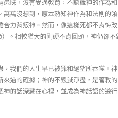
窮愚昧，沒有受過教育，不認識神的作為和
。萬萬沒想到，原本熟知神作為和法則的領
膽合力背叛神。然而，像這樣死都不肯悔改
18節）。相較猶大的剛硬不肯回頭，神仍卻
盡，我們的人生早已被罪和絕望所吞噬。神
新來過的確據；神的不毀滅淨盡，是管教的
把神的話深藏在心裡，並成為神話語的遵行