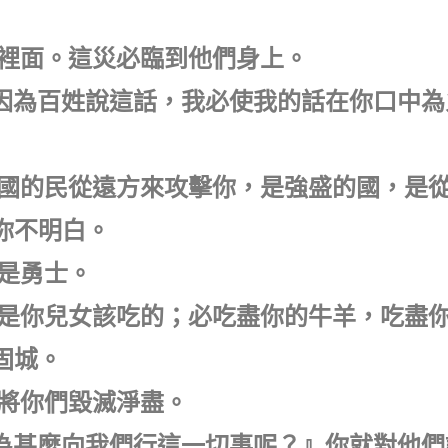
們裡面。這災必臨到他們身上。
說：因為百姓說這話，我必使我的話在你口中
使一國的民從遠方來攻擊你，是強盛的國，是
你不明白。
都是勇士。
食，是你兒女該吃的；必吃盡你的牛羊，吃盡
固城。
不將你們毀滅淨盡。
 神為甚麼向我們行這一切事呢？』你就對他