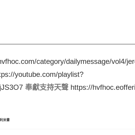
/hvfhoc.com/category/dailymessage/vol4/je
tps://youtube.com/playlist?
jJS3O7
奉獻支持天聲
https://hvfhoc.eoffer
利米書