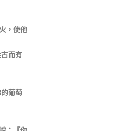
為火，使他
從古而有
你的葡萄
們說：『你