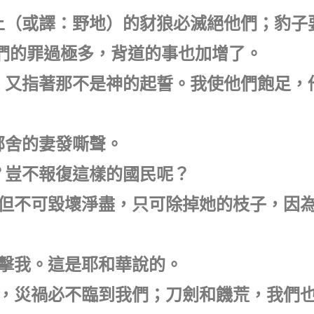
晚上（或譯：野地）的豺狼必滅絕他們；豹子
們的罪過極多，背道的事也加增了。
我，又指著那不是神的起誓。我使他們飽足，
鄰舍的妻發嘶聲。
呢？豈不報復這樣的國民呢？
壞，但不可毀壞淨盡，只可除掉她的枝子，因
攻擊我。這是耶和華說的。
是他，災禍必不臨到我們；刀劍和饑荒，我們