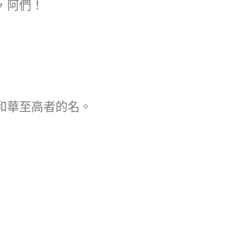
，阿們！
和華至高者的名。