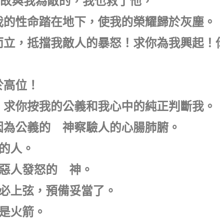
那無故與我為敵的，我也救了他，
將我的性命踏在地下，使我的榮耀歸於灰塵。
身而立，抵擋我敵人的暴怒！求你為我興起！
於高位！
啊，求你按我的公義和我心中的純正判斷我。
！因為公義的 神察驗人的心腸肺腑。
直的人。
向惡人發怒的 神。
弓必上弦，預備妥當了。
的是火箭。