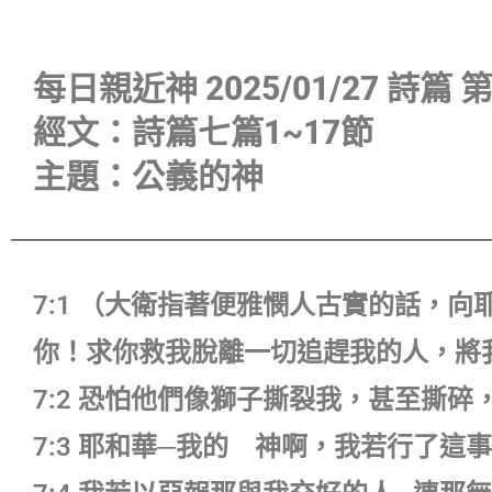
播
放
器
每日親近神 2025/01/27 詩篇 
經文：詩篇七篇1~17節
主題：公義的神
7:1 （大衛指著便雅憫人古實的話，
你！求你救我脫離一切追趕我的人，將
7:2 恐怕他們像獅子撕裂我，甚至撕碎
7:3 耶和華─我的 神啊，我若行了這