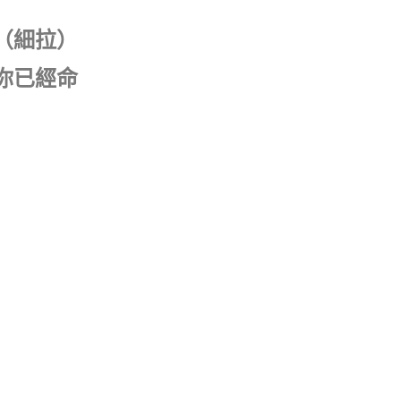
（細拉）
你已經命