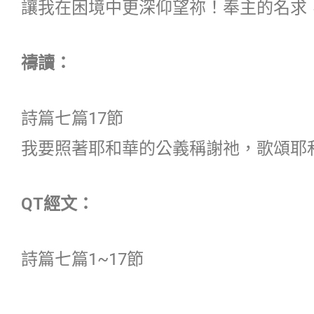
讓我在困境中更深仰望祢！奉主的名求
禱讀：
詩篇七篇17節
我要照著耶和華的公義稱謝祂，歌頌耶
QT經文：
詩篇七篇1~17節