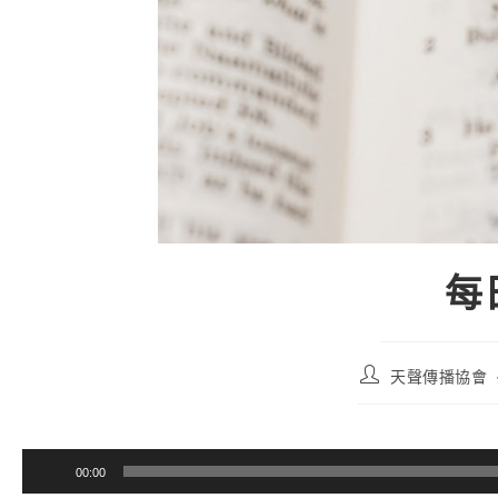
每日
天聲傳播協會
音
00:00
訊