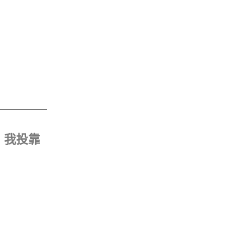
向
上/
向
下
鍵
以
提
高
或
降
低
，我投靠
音
量。