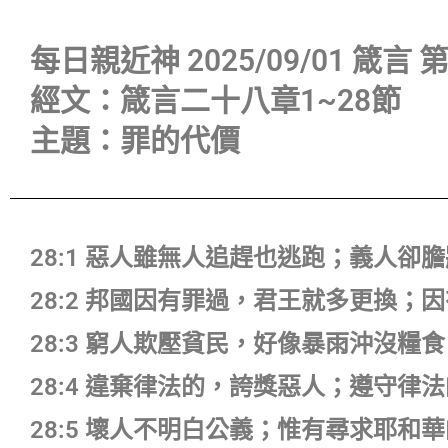
播
放
每日親近神 2025/09/01 箴言 
器
經文：箴言二十八章1~28節
主題：罪的代價
28:1 惡人雖無人追趕也逃跑；義人卻
28:2 邦國因有罪過，君王就多更換
28:3 窮人欺壓貧民，好像暴雨沖沒糧
28:4 違棄律法的，誇獎惡人；遵守律
28:5 壞人不明白公義；惟有尋求耶和