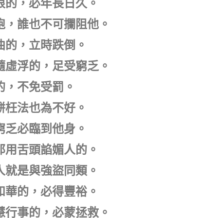
可恨的，必年長日久。
奔跑，誰也不可攔阻他。
彎曲的，立時跌倒。
追隨虛浮的，足受窮乏。
財的，不免受罰。
塊餅枉法也為不好。
知窮乏必臨到他身。
於那用舌頭諂媚人的。
此人就是與強盜同類。
耶和華的，必得豐裕。
智慧行事的，必蒙拯救。