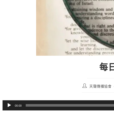
每日
天聲傳播協會
音
00:00
訊