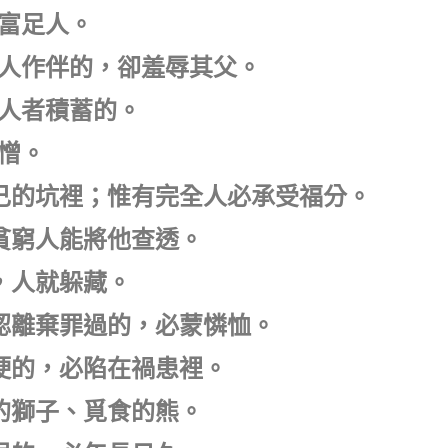
的富足人。
食人作伴的，卻羞辱其父。
窮人者積蓄的。
可憎。
自己的坑裡；惟有完全人必承受福分。
的貧窮人能將他查透。
起，人就躲藏。
承認離棄罪過的，必蒙憐恤。
剛硬的，必陷在禍患裡。
叫的獅子、覓食的熊。