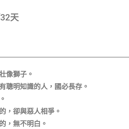
第32天
膽壯像獅子。
；因有聰明知識的人，國必長存。
食。
法的，卻與惡人相爭。
華的，無不明白。