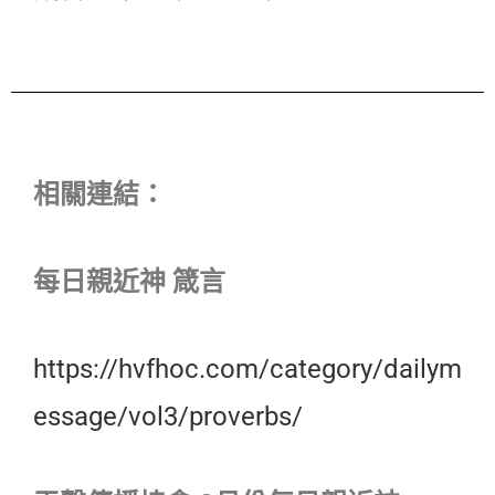
相關連結：
每日親近神 箴言
https://hvfhoc.com/category/dailym
essage/vol3/proverbs/