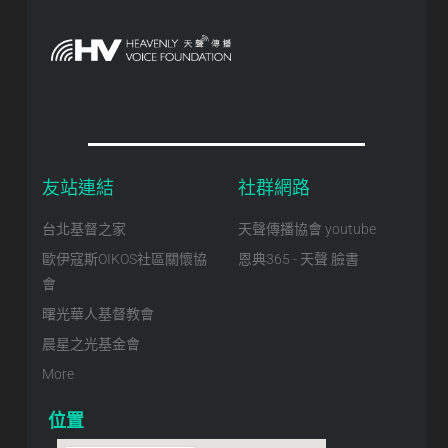
友站連結
社群網路
台北基督之家
天聲傳播協會 youtube
歐伊寇斯OIKOS社區關懷協
恩典365 - 天聲 臉書
會
曙光華人基督教會
晨星之光基金會
More
位置