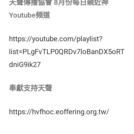
天聲傳播協會 8月份每日親近神
Youtube頻道
https://youtube.com/playlist?
list=PLgFvTLP0QRDv7loBanDX5oRT
dniG9ik27
奉獻支持天聲
https://hvfhoc.eoffering.org.tw/