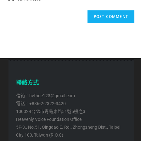
聯絡方式
信箱：hvfhoc123@gmail.com
電話：+886-2-2322-3420
100024台北市青島東路51號5樓之3
Heavenly Voice Foundation Office
5F-3., No.51, Qingdao E. Rd., Zhongzheng Dist., Taipei
City 100, Taiwan (R.O.C)