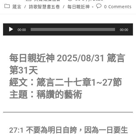
箴言
/
詩歌智慧書五卷
/
每日親近神
0 Comments
音
00:00
00:00
訊
播
放
每日親近神 2025/08/31 箴言
器
第31天
經文：箴言二十七章1~27節
主題：稱讚的藝術
27:1 不要為明日自誇，因為一日要生