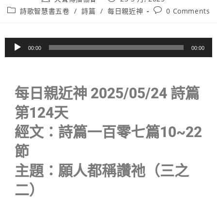
詩歌智慧書五卷
/
詩篇
/
每日親近神
0 Comments
音
00:00
00:00
訊
播
放
每日親近神 2025/05/24 詩篇
器
第124天
經文：詩篇一百零七篇10~22
節
主題：願人都稱讚祂（三之
二）