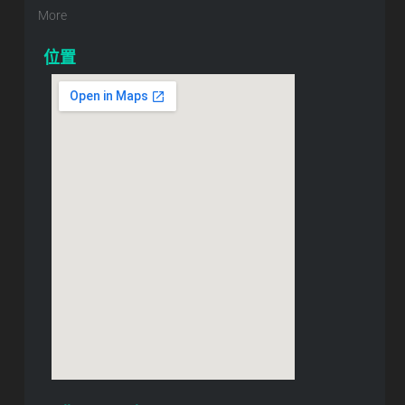
More
位置