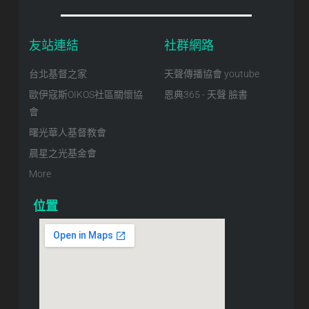
友站連結
社群網路
台北基督之家
天聲傳播協會 youtube
歐伊寇斯OIKOS社區關懷協
恩典365 - 天聲 臉書
會
曙光華人基督教會
晨星之光基金會
More
位置