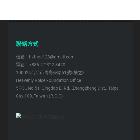
聯絡方式
信箱：hvfhoc123@gmail.com
電話：+886-2-2322-3420
100024台北市青島東路51號5樓之3
Heavenly Voice Foundation Office
5F-3., No.51, Qingdao E. Rd., Zhongzheng Dist., Taipei
City 100, Taiwan (R.O.C)