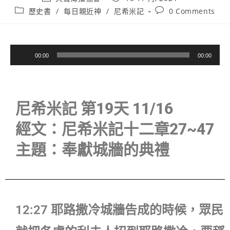
歷史書
/
每日親近神
/
尼希米記
0 Comments
音
00:00
00:00
訊
播
放
器
尼希米記 第19天 11/16
經文：尼希米記十二章27~47
主題：奉獻城牆的典禮
12:27 耶路撒冷城牆告成的時候，眾民