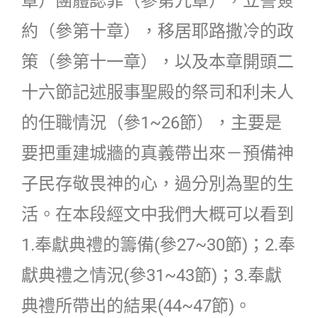
章）團體認罪（參第九章），立誓簽
約（參第十章），移居耶路撒冷的政
策（參第十一章），以及本章開頭二
十六節記述服事聖殿的祭司和利未人
的任職情況（參1~26節），主要是
要把重建城牆的真義帶出來－預備神
子民存敬畏神的心，過分別為聖的生
活。在本段經文中我們大概可以看到
1.奉獻典禮的籌備(參27~30節)；2.奉
獻典禮之情況(參31~43節)；3.奉獻
典禮所帶出的結果(44~47節)。