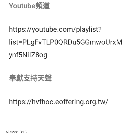
Youtube頻道
https://youtube.com/playlist?
list=PLgFvTLP0QRDu5GGmwoUrxM
ynf5NiIZ8og
奉獻支持天聲
https://hvfhoc.eoffering.org.tw/
Views: 315