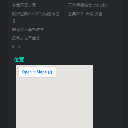
台北基督之家
天聲傳播協會 youtube
歐伊寇斯OIKOS社區關懷協
恩典365 - 天聲 臉書
會
曙光華人基督教會
晨星之光基金會
More
位置