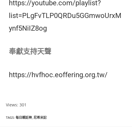
https://youtube.com/playlist?
list=PLgFvTLP0QRDu5GGmwoUrxM
ynf5NiIZ8og
奉獻支持天聲
https://hvfhoc.eoffering.org.tw/
Views: 301
TAGS
:
每日親近神
,
尼希米記