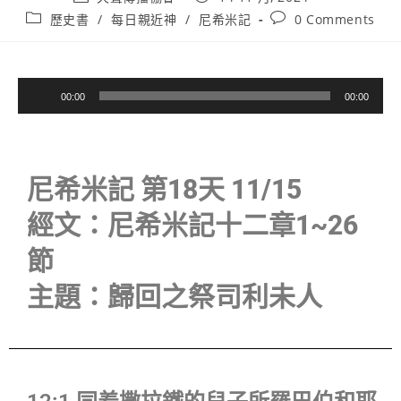
歷史書
/
每日親近神
/
尼希米記
0 Comments
音
00:00
00:00
訊
播
放
器
尼希米記 第18天 11/15
經文：尼希米記十二章1~26
節
主題：歸回之祭司利未人