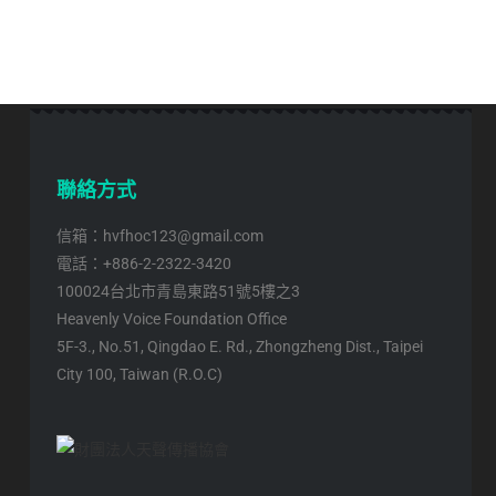
聯絡方式
信箱：hvfhoc123@gmail.com
電話：+886-2-2322-3420
100024台北市青島東路51號5樓之3
Heavenly Voice Foundation Office
5F-3., No.51, Qingdao E. Rd., Zhongzheng Dist., Taipei
City 100, Taiwan (R.O.C)