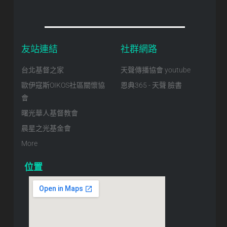
友站連結
社群網路
台北基督之家
天聲傳播協會 youtube
歐伊寇斯OIKOS社區關懷協
恩典365 - 天聲 臉書
會
曙光華人基督教會
晨星之光基金會
More
位置