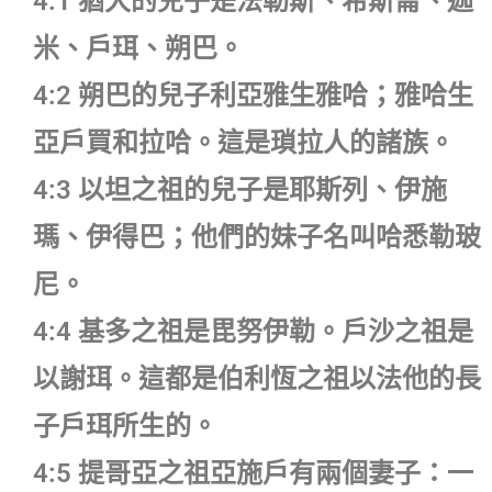
4:1 猶大的兒子是法勒斯、希斯崙、迦
米、戶珥、朔巴。
4:2 朔巴的兒子利亞雅生雅哈；雅哈生
亞戶買和拉哈。這是瑣拉人的諸族。
4:3 以坦之祖的兒子是耶斯列、伊施
瑪、伊得巴；他們的妹子名叫哈悉勒玻
尼。
4:4 基多之祖是毘努伊勒。戶沙之祖是
以謝珥。這都是伯利恆之祖以法他的長
子戶珥所生的。
4:5 提哥亞之祖亞施戶有兩個妻子：一