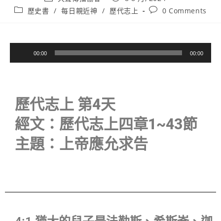
歷史書
/
每日親近神
/
歷代志上
0 Comments
音
00:00
00:00
訊
播
放
器
歷代志上 第4天
經文：歷代志上四章1~43節
主題：上帝應允求告