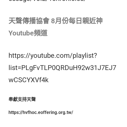
天聲傳播協會 8月份每日親近神
Youtube頻道
https://youtube.com/playlist?
list=PLgFvTLP0QRDuH92w31J7EJ7
wCSCYXVf4k
奉獻支持天聲
https://hvfhoc.eoffering.org.tw/