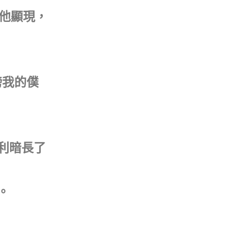
向他顯現，
謗我的僕
米利暗長了
。