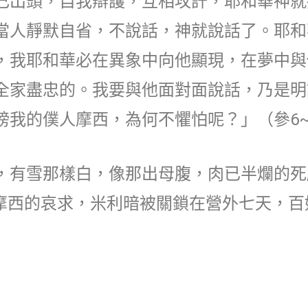
己出頭，自我辯護，互相攻訐，耶和華神就
當人靜默自省，不說話，神就說話了。耶和
，我耶和華必在異象中向他顯現，在夢中與
全家盡忠的。我要與他面對面說話，乃是明
謗我的僕人摩西，為何不懼怕呢？」（參6~
，有雪那樣白，像那出母腹，肉已半爛的死
、摩西的哀求，米利暗被關鎖在營外七天，百