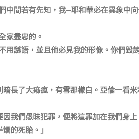
：你們中間若有先知，我─耶和華必在異象中
我全家盡忠的。
說，不用謎語，並且他必見我的形像。你們毀
，米利暗長了大痲瘋，有雪那樣白。亞倫一看
你不要因我們愚昧犯罪，便將這罪加在我們身上
已半爛的死胎。」