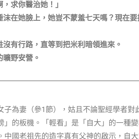
神啊，求你醫治她！」
若吐唾沫在她臉上，她豈不蒙羞七天嗎？現在
百姓沒有行路，直等到把米利暗領進來。
蘭的曠野安營。
女子為妻（參1節），姑且不論聖經學者對
謗」的板機。「輕看」是「自大」的一種變
。中國老祖先的造字真有父神的啟示，自大