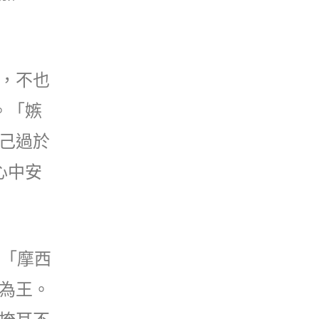
，不也
。「嫉
己過於
心中安
：「摩西
為王。