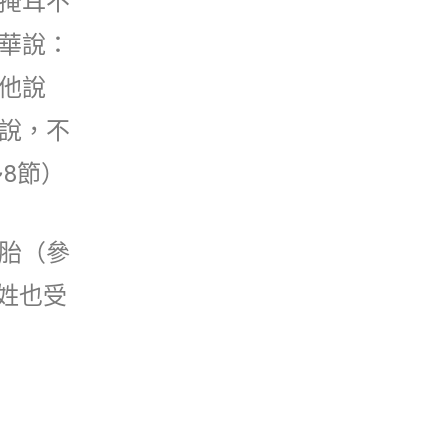
掩耳不
華說：
他說
說，不
8節）
胎（參
姓也受