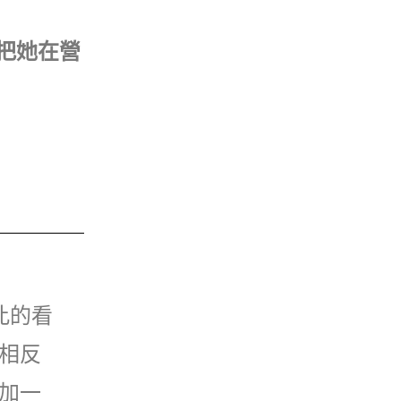
要把她在營
此的看
相反
加一