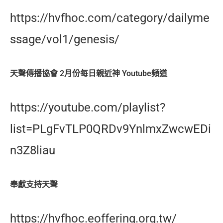
https://hvfhoc.com/category/dailyme
ssage/vol1/genesis/
天聲傳播協會 2月份每日親近神 Youtube頻道
https://youtube.com/playlist?
list=PLgFvTLP0QRDv9YnlmxZwcwEDi
n3Z8liau
奉獻支持天聲
https://hvfhoc.eoffering.org.tw/