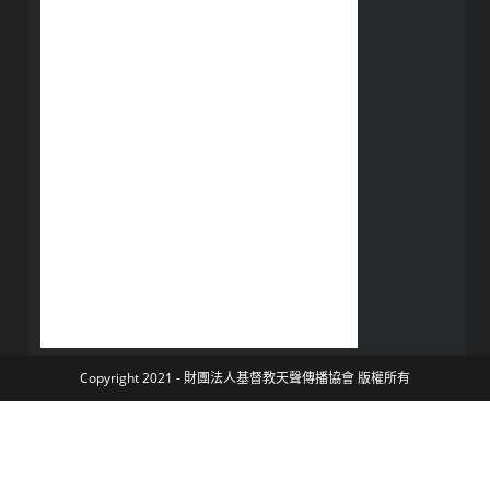
Copyright 2021 - 財團法人基督教天聲傳播協會 版權所有