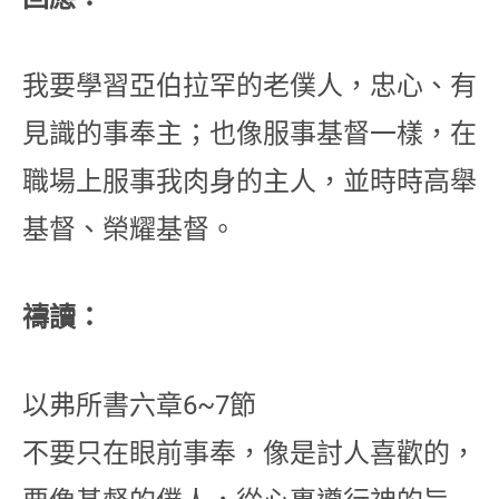
我要學習亞伯拉罕的老僕人，忠心、有
見識的事奉主；也像服事基督一樣，在
職場上服事我肉身的主人，並時時高舉
基督、榮耀基督。
禱讀：
以弗所書六章6~7節
不要只在眼前事奉，像是討人喜歡的，