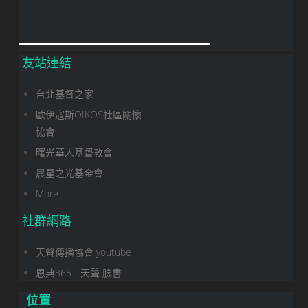
友站連結
台北基督之家
歐伊寇斯OIKOS社區關懷
協會
曙光華人基督教會
晨星之光基金會
More
社群網路
天聲傳播協會 youtube
恩典365 - 天聲 臉書
位置