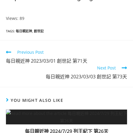
Views: 89
TAGS
:
每日親近神
,
創世記
Read
Previous Post
more
每日親近神 2023/03/01 創世記 第71天
articles
Next Post
每日親近神 2023/03/03 創世記 第73天
YOU MIGHT ALSO LIKE
每日親近神 2024/7/29 列王紀下 第26天