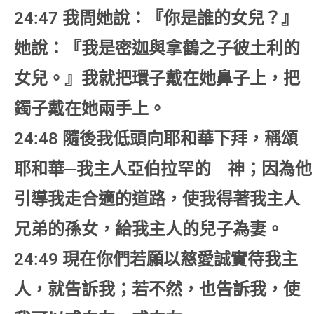
24:47 我問她說：『你是誰的女兒？』
她說：『我是密迦與拿鶴之子彼土利的
女兒。』我就把環子戴在她鼻子上，把
鐲子戴在她兩手上。
24:48 隨後我低頭向耶和華下拜，稱頌
耶和華─我主人亞伯拉罕的 神；因為他
引導我走合適的道路，使我得著我主人
兄弟的孫女，給我主人的兒子為妻。
24:49 現在你們若願以慈愛誠實待我主
人，就告訴我；若不然，也告訴我，使