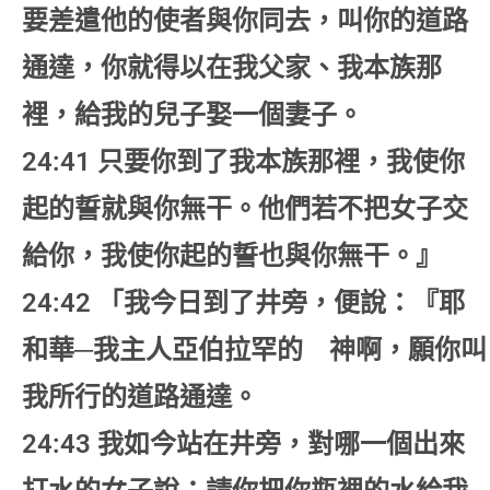
要差遣他的使者與你同去，叫你的道路
通達，你就得以在我父家、我本族那
裡，給我的兒子娶一個妻子。
24:41 只要你到了我本族那裡，我使你
起的誓就與你無干。他們若不把女子交
給你，我使你起的誓也與你無干。』
24:42 「我今日到了井旁，便說：『耶
和華─我主人亞伯拉罕的 神啊，願你叫
我所行的道路通達。
24:43 我如今站在井旁，對哪一個出來