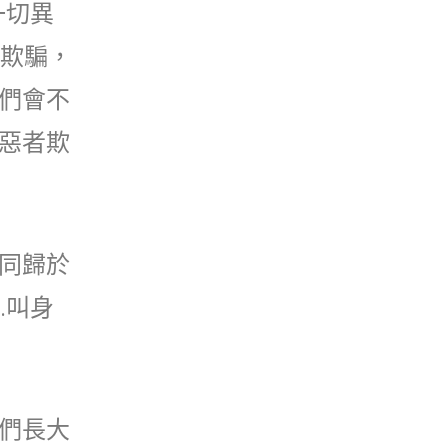
一切異
被欺騙，
們會不
惡者欺
同歸於
…叫身
們長大