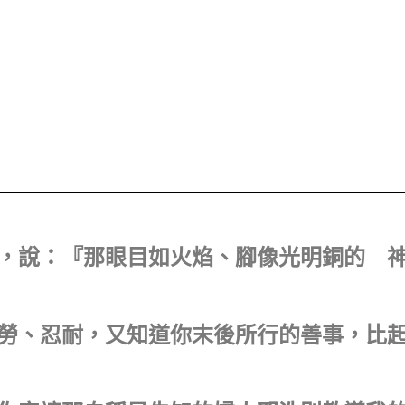
使者，說：『那眼目如火焰、腳像光明銅的 
、勤勞、忍耐，又知道你末後所行的善事，比