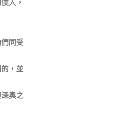
的僕人，
他們同受
腸的，並
但深奧之