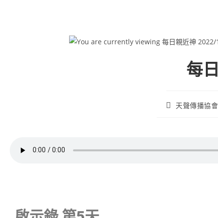
每日
天聲傳播協
啟示錄 第5天