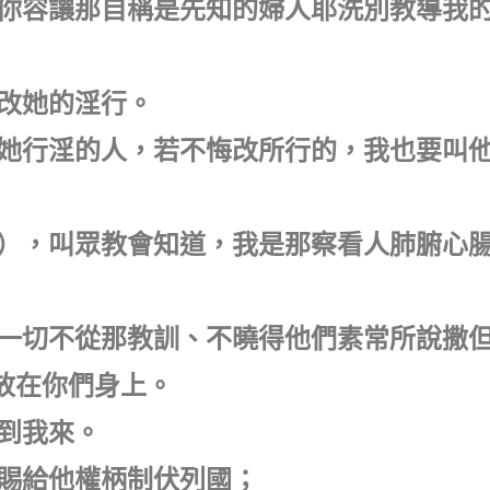
就是你容讓那自稱是先知的婦人耶洗別教導我
悔改她的淫行。
些與她行淫的人，若不悔改所行的，我也要叫
兒女），叫眾教會知道，我是那察看人肺腑心
就是一切不從那教訓、不曉得他們素常所說撒
放在你們身上。
等到我來。
要賜給他權柄制伏列國；