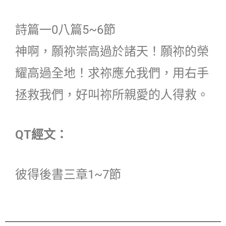
詩篇一0八篇5~6節
神啊，願祢崇高過於諸天！願祢的榮
耀高過全地！求祢應允我們，用右手
拯救我們，好叫祢所親愛的人得救。
QT經文：
彼得後書三章1~7節