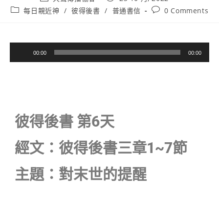
每日親近神
/
彼得後書
/
普通書信
0 Comments
音
00:00
00:00
訊
播
放
器
彼得後書 第6天
經文：彼得後書三章1~7節
主題：對末世的提醒