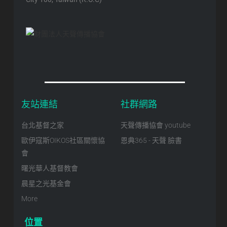
友站連結
社群網路
台北基督之家
天聲傳播協會 youtube
歐伊寇斯OIKOS社區關懷協
恩典365 - 天聲 臉書
會
曙光華人基督教會
晨星之光基金會
More
位置