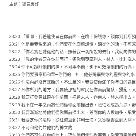
主題：寶貴應許
23:20 「看哪，我差遣使者在你前面，在路上保護你，領你到我所
23:21 他是奉我名來的；你們要在他面前謹慎，聽從他的話，不
23:22 「你若實在聽從他的話，照著我一切所說的去行，我就向
23:23 「我的使者要在你前面行，領你到亞摩利人、赫人、比利
23:24 你不可跪拜他們的神，不可事奉他，也不可效法他們的行
23:25 你們要事奉耶和華─你們的 神，他必賜福與你的糧與你的
23:26 你境內必沒有墜胎的，不生產的。我要使你滿了你年日的數
23:27 凡你所到的地方，我要使那裡的眾民在你面前驚駭，擾亂，
23:28 我要打發黃蜂飛在你前面，把希未人、迦南人、赫人攆出去。
23:29 我不在一年之內將他們從你面前攆出去，恐怕地成為荒涼，
23:30 我要漸漸地將他們從你面前攆出去，等到你的人數加多，承
23:31 我要定你的境界，從紅海直到非利士海，又從曠野直到大
23:32 不可和他們並他們的神立約。
23:33 他們不可住在你的地上，恐怕他們使你得罪我。你若事奉他