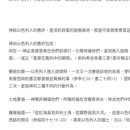
神給以色列人的應許，是流奶與蜜的迦南美地，那是可安居樂業富
神向以色列人的應許包括：
同在──神必差遣使者在他們前頭行，引導保護他們，直到進入迦南
督」，或云「基督在舊約中的顯現」。新約希伯來書三章1節亦稱主
勝過仇敵──以色列人進入迦南時，一次又一次勝過該地的各族，使
來摩西與約書亞都曾敘述黃蜂的事（參申七20，書二十四12），
三次，是指神的三種不同的行動作為。
土地蒙福──神應許賜福他們。所賜的福包含糧食與水、除去他們中
擴展版圖──「從紅海直到非利士海，從曠野直到大河」，這是以色
西結的預言（參結四十七15~20），將來以色列人的國土，北以