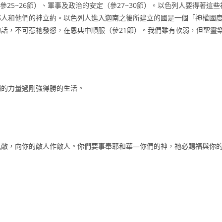
參25~26節）、軍事及政治的安定（參27~30節）。以色列人要得著這
邦人和他們的神立約。以色列人進入迦南之後所建立的國是一個「神權國
話，不可惹祂發怒，在恩典中順服（參21節）。我們雖有軟弱，但聖靈
賜的力量過剛強得勝的生活。
仇敵，向你的敵人作敵人。你們要事奉耶和華―你們的神，祂必賜福與你