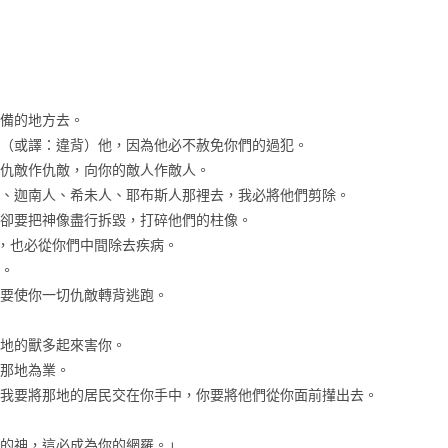
預備的地方去。
可惹（或譯：違背）他，因為他必不赦免你們的過犯。
你的仇敵作仇敵，向你的敵人作敵人。
洗人、迦南人、希未人、耶布斯人那裡去，我必將他們剪除。
為，卻要把神像盡行拆毀，打碎他們的柱像。
水，也必從你們中間除去疾病。
目。
又要使你一切仇敵轉背逃跑。
野地的獸多起來害你。
受那地為業。
河。我要將那地的居民交在你手中，你要將他們從你面前攆出去。
們的神，這必成為你的網羅。」