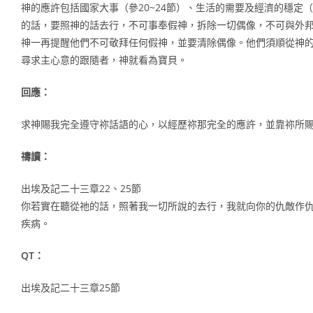
神的應許包括國家大事（參20~24節）、生活的需要及經濟的穩定（
的話，要照神的話去行，不可事奉假神，拆除一切偶像，不可與外
神一再提醒他們不可敬拜任何假神，並要清除偶像。他們須順從神的
尋求主心意的跟隨者，神就看為寶貝。
回應：
求神賜我完全遵守祢話語的心，以經歷祢那完全的應許，並靠祢所
禱讀：
出埃及記二十三章22、25節
你若實在聽從祂的話，照著我一切所說的去行，我就向你的仇敵作
疾病。
QT：
出埃及記二十三章25節