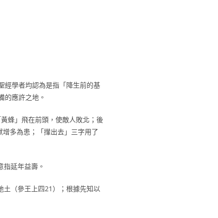
聖經學者均認為是指「降生前的基
備的應許之地。
「黃蜂」飛在前頭，使敵人敗北；後
獸增多為患；「攆出去」三字用了
意指延年益壽。
土（參王上四21）；根據先知以