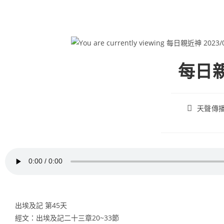
每日親
天聲傳
出埃及記 第45天
經文：出埃及記二十三章20~33節