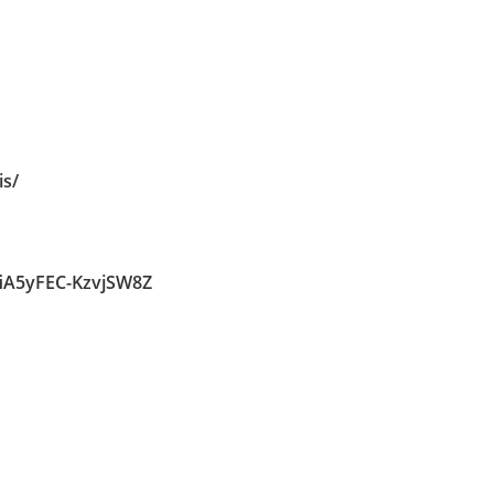
is/
fiA5yFEC-KzvjSW8Z