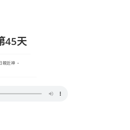
第45天
日親近神