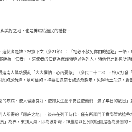
足與美好之地，也是神賜給選民的禮物。
。這使者是誰？根據下文（參21節）：「祂必不赦免你們的過犯」一語，
耶穌為「使者」，這使者的任務為保護領導以色列人，領他們進到神所預
得迦南人驚駭擾亂「大大懼怕，心內憂急」（參民二十二3），神又打發
證明真的是黃蜂，是可信的。神要把迦南七族逐漸趕走，免得地土荒涼，野
間的疾病、使人健康良好、使婦女生產平安並使他們「滿了年日的數目」
列人所得的「應許之地」，後來在列王時代，僅有所羅門王實際管轄這些地
「哈馬」為界，東到大海，即為波斯灣，神量給以色列的版圖是極為廣闊的。