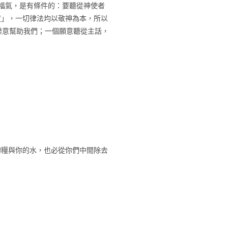
些福氣，是有條件的：要聽從神使者
度」，一切律法均以敬神為本，所以
樂意幫助我們；一個願意聽從主話，
的糧與你的水，也必從你們中間除去