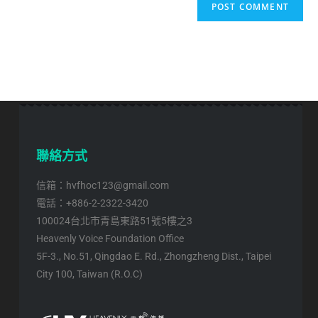
聯絡方式
信箱：hvfhoc123@gmail.com
電話：+886-2-2322-3420
100024台北市青島東路51號5樓之3
Heavenly Voice Foundation Office
5F-3., No.51, Qingdao E. Rd., Zhongzheng Dist., Taipei
City 100, Taiwan (R.O.C)