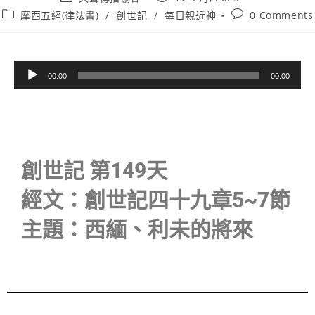
摩西五經(律法書)
/
創世記
/
每日親近神
0 Comments
音
00:00
00:00
訊
播
放
器
創世記 第149天
經文：創世記四十九章5~7節
主題：西緬、利未的將來