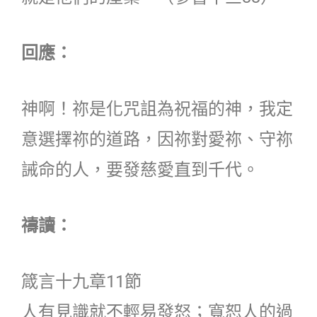
回應：
神啊！祢是化咒詛為祝福的神，我定
意選擇祢的道路，因祢對愛祢、守祢
誡命的人，要發慈愛直到千代。
禱讀：
箴言十九章11節
人有見識就不輕易發怒；寬恕人的過