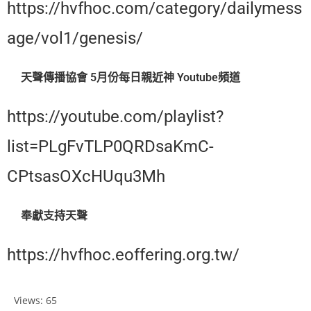
https://hvfhoc.com/category/dailymess
age/vol1/genesis/
天聲傳播協會 5月份每日親近神 Youtube頻道
https://youtube.com/playlist?
list=PLgFvTLP0QRDsaKmC-
CPtsasOXcHUqu3Mh
奉獻支持天聲
https://hvfhoc.eoffering.org.tw/
Views: 65