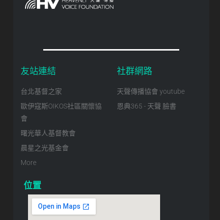
友站連結
社群網路
台北基督之家
天聲傳播協會 youtube
歐伊寇斯OIKOS社區關懷協
恩典365 - 天聲 臉書
會
曙光華人基督教會
晨星之光基金會
More
位置