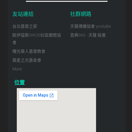
友站連結
社群網路
台北基督之家
天聲傳播協會 youtube
歐伊寇斯OIKOS社區關懷協
恩典365 - 天聲 臉書
會
曙光華人基督教會
晨星之光基金會
More
位置