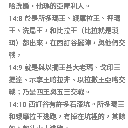
哈洗遜‧他瑪的亞摩利人。
14:8 於是所多瑪王、蛾摩拉王、押瑪
王、洗扁王，和比拉王（比拉就是瑣
珥）都出來，在西訂谷擺陣，與他們交
戰，
14:9 就是與以攔王基大老瑪、戈印王
提達、示拿王暗拉非、以拉撒王亞略交
戰；乃是四王與五王交戰。
14:10 西訂谷有許多石漆坑。所多瑪王
和蛾摩拉王逃跑，有掉在坑裡的，其餘