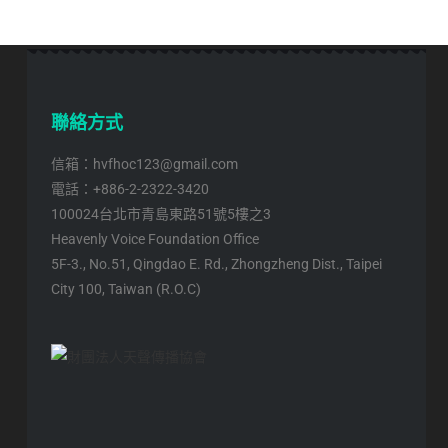
聯絡方式
信箱：hvfhoc123@gmail.com
電話：+886-2-2322-3420
100024台北市青島東路51號5樓之3
Heavenly Voice Foundation Office
5F-3., No.51, Qingdao E. Rd., Zhongzheng Dist., Taipei
City 100, Taiwan (R.O.C)