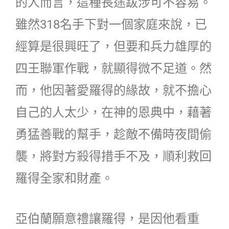
的人而言，這種長途跋涉可不容易。
雖然318名手下對一個家庭來說，已
經算是很興旺了，但要和兵力雄厚的
四王聯軍作戰，就顯得微不足道。然
而，他因著愛羅得的緣故，就不擔心
自己的人太少，在神的恩典中，藉著
勇猛善戰的幫手，趁敵不備時夜間偷
襲，將對方殺得措手不及，順利救回
羅得全家和財產。
亞伯蘭願意禮讓羅得，是因他看重