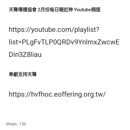
天聲傳播協會 2月份每日親近神 Youtube頻道
https://youtube.com/playlist?
list=PLgFvTLP0QRDv9YnlmxZwcwE
Din3Z8liau
奉獻支持天聲
https://hvfhoc.eoffering.org.tw/
Views: 130