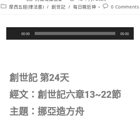
摩西五經(律法書)
/
創世記
/
每日親近神
0 Comments
音
00:00
00:00
訊
播
放
器
創世記 第24天
經文：創世記六章13~22節
主題：挪亞造方舟