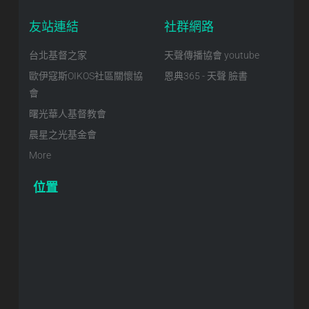
友站連結
社群網路
台北基督之家
天聲傳播協會 youtube
歐伊寇斯OIKOS社區關懷協
恩典365 - 天聲 臉書
會
曙光華人基督教會
晨星之光基金會
More
位置