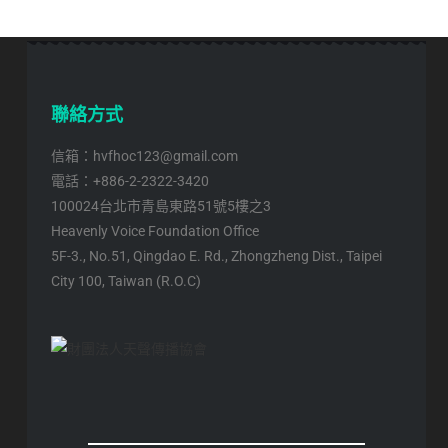
聯絡方式
信箱：hvfhoc123@gmail.com
電話：+886-2-2322-3420
100024台北市青島東路51號5樓之3
Heavenly Voice Foundation Office
5F-3., No.51, Qingdao E. Rd., Zhongzheng Dist., Taipei
City 100, Taiwan (R.O.C)