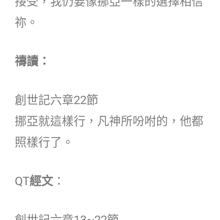
接受，我仍要像挪亞一樣的選擇相信
祢。
禱讀：
創世記六章22節
挪亞就這樣行，凡神所吩咐的，他都
照樣行了。
QT
經文
：