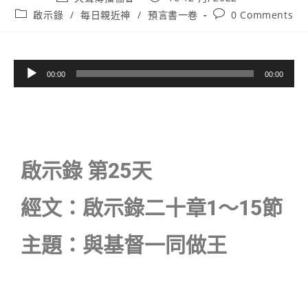
啟示錄
/
每日親近神
/
預言書一卷
0 Comments
音
00:00
00:00
訊
播
放
器
啟示錄 第25天
經文：啟示錄二十章1〜15節
主題：與基督一同做王