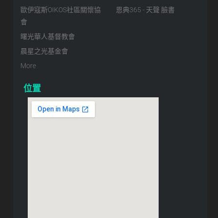
歐伊寇斯OIKOS社區關懷協
恩典365 - 天聲 臉書
會
曙光華人基督教會
晨星之光基金會
More
位置