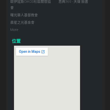
歐伊寇斯OIKOS社區關懷協
恩典365 - 天聲 臉書
會
曙光華人基督教會
晨星之光基金會
More
位置