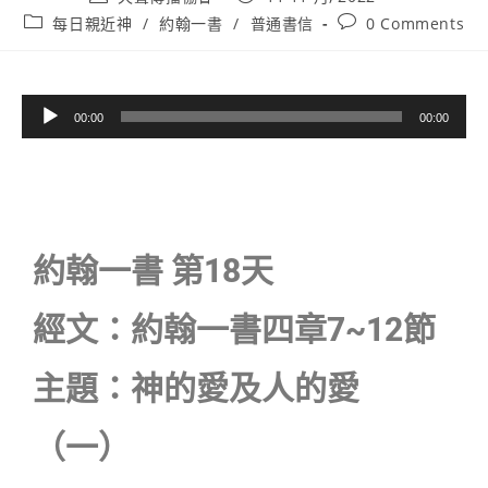
每日親近神
/
約翰一書
/
普通書信
0 Comments
音
00:00
00:00
訊
播
放
器
約翰一書 第18天
經文：約翰一書四章7~12節
主題：神的愛及人的愛
（一）